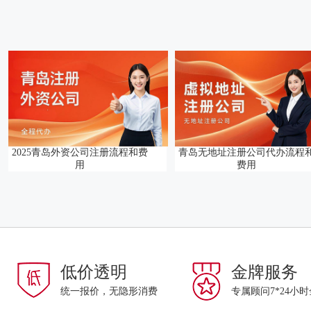
2025青岛外资公司注册流程和费
青岛无地址注册公司代办流程
用
费用
低价透明
金牌服务
统一报价，无隐形消费
专属顾问7*24小