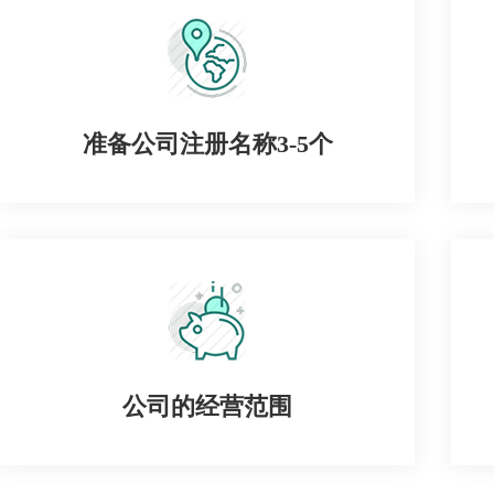
准备公司注册名称3-5个
公司的经营范围