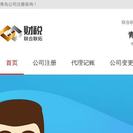
青岛公司注册咨询！
联合
首页
公司注册
代理记账
公司变